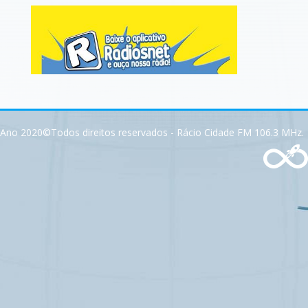
Ano 2020©Todos direitos reservados - Rácio Cidade FM 106.3 MHz.