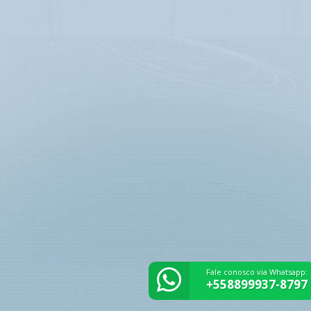
Fale conosco via Whatsapp:
+558899937-8797