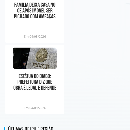
Família deixa casa no
CE após imóvel ser
pichado com ameaças
ligadas à facção:
Em 04/08/2026
Estátua do Diabo:
prefeitura diz que
obra é legal e defende
liberdade religiosa
Em 04/08/2026
ÚLTIMAS DE IPU E REGIÃO