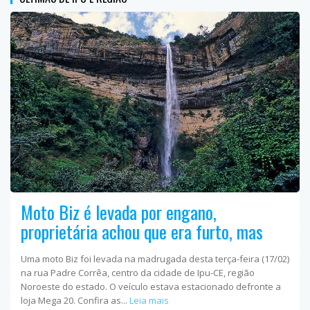
Moto Biz é levada por engano,
proprietária achou que era furto, mas
Uma moto Biz foi levada na madrugada desta terça-feira (17/02)
na rua Padre Corrêa, centro da cidade de Ipu-CE, região
Noroeste do estado. O veículo estava estacionado defronte a
loja Mega 20. Confira as...
Leia mais