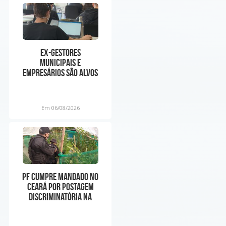
Ex-gestores
municipais e
empresários são alvos
de operação do MP por
suspeita de
Em 06/08/2026
PF cumpre mandado no
Ceará por postagem
discriminatória na
internet contra o
Nordes