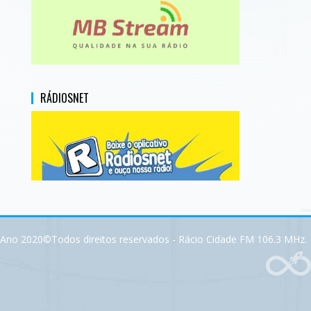
RÁDIOSNET
Ano 2020©Todos direitos reservados - Rácio Cidade FM 106.3 MHz.