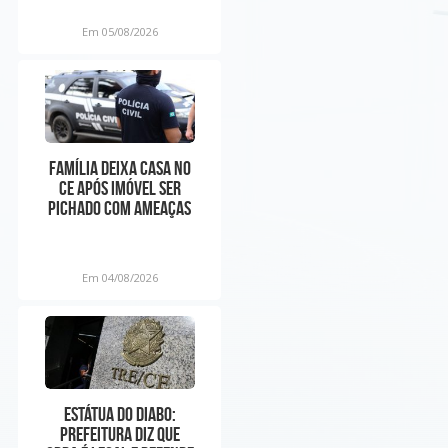
Em 05/08/2026
Família deixa casa no
CE após imóvel ser
pichado com ameaças
ligadas à facção:
Em 04/08/2026
Estátua do Diabo:
prefeitura diz que