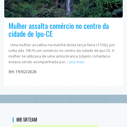
Mulher assalta comércio no centro da
cidade de Ipu-CE
Uma mulher assaltou na manhã desta terça-feira (17/02), por
volta dás 10h15 um comércio no centro da cidade de Ipu-CE. A
mulher se utilizava de uma arma branca (objeto cortante) e
estava sendo acompanhada por...
Leia mais
Em 19/02/2026
MB SRTEAM