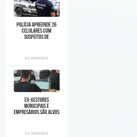
Polícia apreende 26
celulares com
suspeitos de
manipular preços em
app de corrida n
Em 06/08/2026
Ex-gestores
municipais e
empresários são alvos
de operação do MP por
suspeita de
Em 06/08/2026