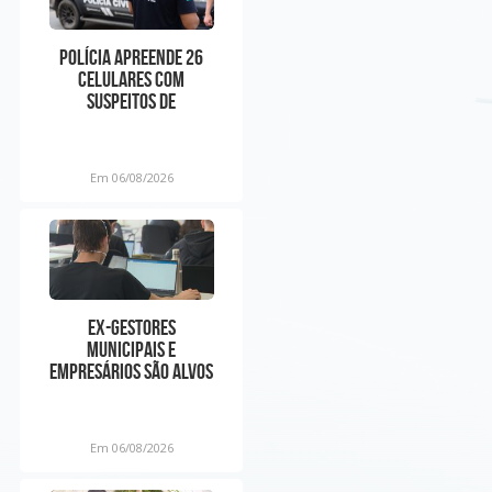
Polícia apreende 26
celulares com
suspeitos de
manipular preços em
app de corrida n
Em 06/08/2026
Ex-gestores
municipais e
empresários são alvos
de operação do MP por
suspeita de
Em 06/08/2026