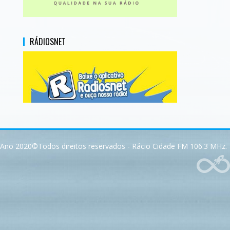
RÁDIOSNET
Ano 2020©Todos direitos reservados - Rácio Cidade FM 106.3 MHz.