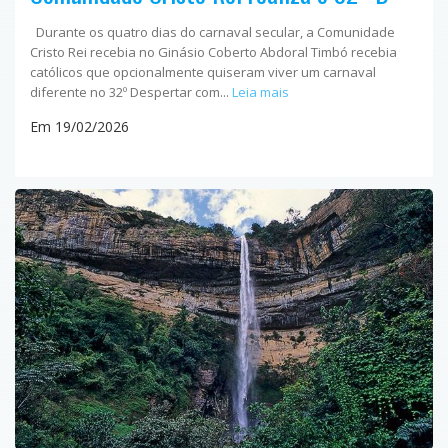
Durante os quatro dias do carnaval secular, a Comunidade
Cristo Rei recebia no Ginásio Coberto Abdoral Timbó recebia
católicos que opcionalmente quiseram viver um carnaval
diferente no 32º Despertar com...
Leia mais
Em 19/02/2026