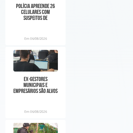
Polícia apreende 26
celulares com
suspeitos de
manipular preços em
app de corrida n
Em 06/08/2026
Ex-gestores
municipais e
empresários são alvos
de operação do MP por
suspeita de
Em 06/08/2026